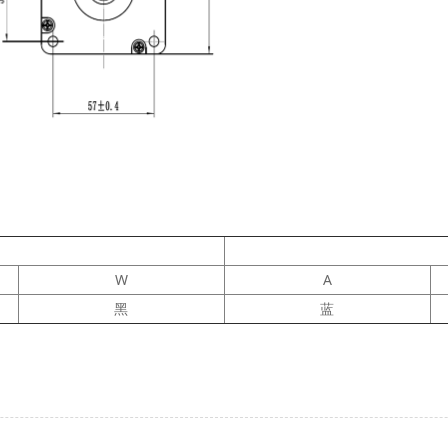
W
A
黑
蓝