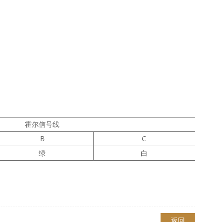
霍尔信号线
B
C
绿
白
返回