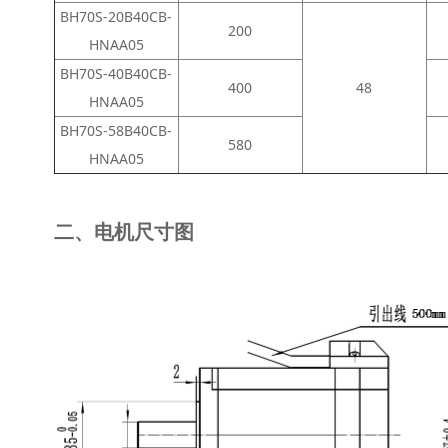
BH70S-20B40CB-
200
HNAA05
BH70S-40B40CB-
400
48
HNAA05
BH70S-58B40CB-
580
HNAA05
二、电机尺寸图