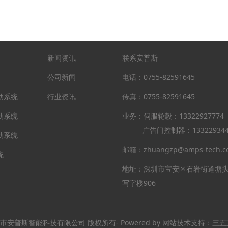
新闻资讯
联系安普斯
公司新闻
电话：0755-82591645
动系统
行业资讯
传真：0755-82591645
动系统
业务：伺服轮毂：1332292777
广告门控制器：133229344
动系统
邮箱：zhuangzp@amps-tech.c
统
地址：深圳市宝安区石岩街道塘
写字楼906
市安普斯智能科技有限公司 版权所有- Powered by 网站技术支持：三