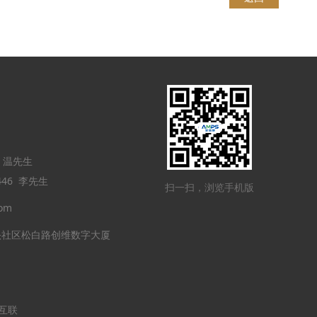
4 温先生
46 李先生
扫一扫，浏览手机版
om
头社区松白路创维数字大厦
五互联